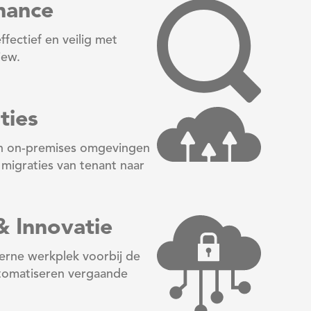
nance
fectief en veilig met
iew.
ties
an on-premises omgevingen
 migraties van tenant naar
& Innovatie
erne werkplek voorbij de
utomatiseren vergaande