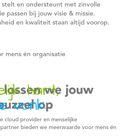
 stelt en ondersteunt met zinvolle
e passen bij jouw visie & missie.
eid en kwaliteit staan altijd voorop.
r mens én organisatie
lijk hart,
 lossen we jouw
ale vonk
puzzel op
e cloud provider en menselijke
partner bieden we meerwaarde voor mens én