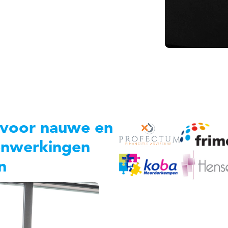
d voor nauwe en
enwerkingen
n