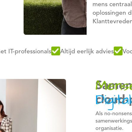
mens centraal
oplossingen di
Klanttevredenh
et IT-professionals
Altijd eerlijk advies
Voo
Mense
Samen
Digit
cloud-
Als no-nonsens
samenwerkings
organisatie.